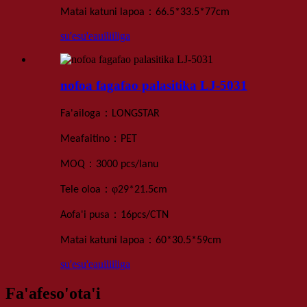
：
Matai katuni lapoa
66.5*33.5*77
cm
su'esu'e
auiliiliga
nofoa fagafao palasitika LJ-5031
：
Fa'ailoga
LONGSTAR
：
Meafaitino
PET
：
MOQ
3000 pcs
/lanu
：
φ
Tele oloa
29*21.5cm
：
Aofa'i pusa
16
pcs
/
CTN
：
Matai katuni lapoa
60*30.5*59
cm
su'esu'e
auiliiliga
Fa'afeso'ota'i