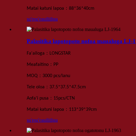
：
Matai katuni lapoa
88*36*40
cm
su'esu'e
auiliiliga
Palasitika lapotopoto nofoa maualuga LJ-
：
Fa'ailoga
LONGSTAR
：
Meafaitino
PP
：
MOQ
3000 pcs
/lanu
：
Tele oloa
37.5*37.5*47.5
cm
：
Aofa'i pusa
15
pcs
/
CTN
：
Matai katuni lapoa
113*39*39
cm
su'esu'e
auiliiliga