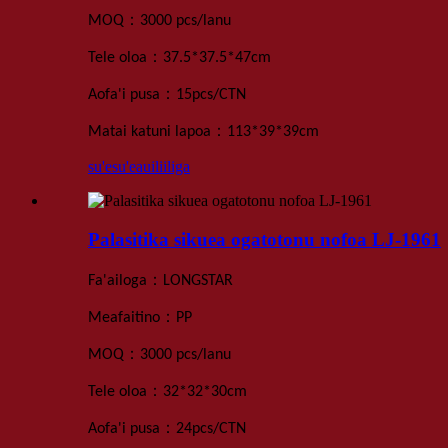
：
MOQ
3000 pcs
/lanu
：
Tele oloa
37.5*37.5*47
cm
：
Aofa'i pusa
15
pcs
/
CTN
：
Matai katuni lapoa
113*39*39
cm
su'esu'e
auiliiliga
Palasitika sikuea ogatotonu nofoa LJ-1961
：
Fa'ailoga
LONGSTAR
：
Meafaitino
PP
：
MOQ
3000 pcs
/lanu
：
Tele oloa
32*32*30
cm
：
Aofa'i pusa
24
pcs
/
CTN