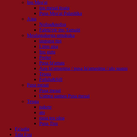
Ipu Mea'ai
ipu meaai tioata
Pusa Mea'ai Palasitika
Aiga
Nofoa&nofoa
Faleta'ele mo Tamaiti
Meafaigaluega umukuka
laupapa tipi
Limu aisa
Ipu gutu
Peeler
Pusa fa'amau
Apa fa'amasima / pusa fa'amasima / ulo suauu
Teuga
Fufulu&Sifi
Pusa meaai
Pusa meaai
Uamea uamea Pusa meaai
Teuga
pakete
ato
pusa teu oloa
Pusa Tisu
Fa'aalia
Tala Fou