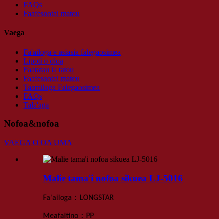
FAQs
Faafesootai matou
Vaega
Fa'ailoga e asiasia falegaosimea
Lipoti o oloa
Faatatau ia tatou
Faafesootai matou
Taamiloga Falegaosimea
FAQs
Tala'aga
Nofoa&nofoa
VAEGA O OA UMA
Malie tama'i nofoa sikuea LJ-5016
：
Fa'ailoga
LONGSTAR
：
Meafaitino
PP