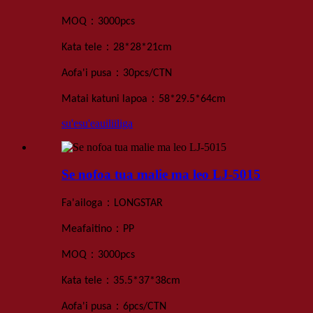
：
MOQ
3000
pcs
：
Kata
tele
28*28*21
cm
：
Aofa'i pusa
30pcs
/
CTN
：
Matai katuni lapoa
58*29.5*64
cm
su'esu'e
auiliiliga
Se nofoa tua malie ma leo LJ-5015
：
Fa'ailoga
LONGSTAR
：
Meafaitino
PP
：
MOQ
3000
pcs
：
Kata
tele
35.5*37*38
cm
：
Aofa'i pusa
6pcs
/
CTN