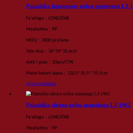
Palasitika lapotopoto nofoa ogatotonu LJ-
：
Fa'ailoga
LONGSTAR
：
Meafaitino
PP
：
MOQ
3000 pcs
/lanu
：
Tele oloa
34*34*32.6
cm
：
Aofa'i pusa
20
pcs
/
CTN
：
Matai katuni lapoa
120.5*35.5**35.5
cm
su'esu'e
auiliiliga
Palasitika sikuea nofoa maualuga LJ-1962
：
Fa'ailoga
LONGSTAR
：
Meafaitino
PP