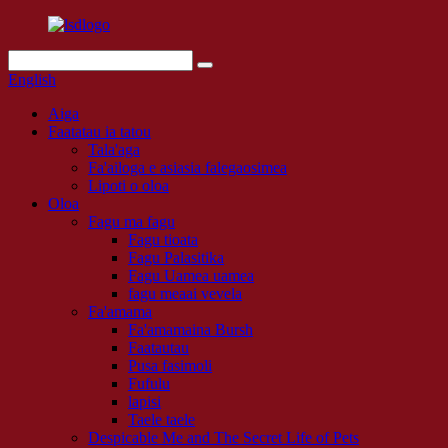
English
Aiga
Faatatau ia tatou
Tala'aga
Fa'ailoga e asiasia falegaosimea
Lipoti o oloa
Oloa
Fagu ma fagu
Fagu tioata
Fagu Palasitika
Fagu Uamea uamea
fagu meaai vevela
Fa'amama
Fa'amamaina Bursh
Faatautau
Pusa fasimoli
Fufulu
lapisi
Taele taele
Despicable Me and The Secret Life of Pets