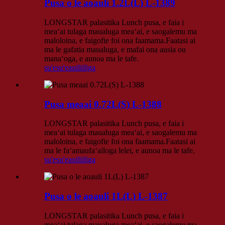
Pusa o le aoauli 1.2L(L) L-1389
LONGSTAR palasitika Lunch pusa, e faia i
meaʻai tulaga maualuga meaʻai, e saogalemu ma
maloloina, e faigofie foi ona faamama.Faatasi ai
ma le gafatia maualuga, e mafai ona ausia ou
manaʻoga, e aunoa ma le tafe.
su'esu'e
auiliiliga
Pusa meaai 0.72L(S) L-1388
LONGSTAR palasitika Lunch pusa, e faia i
meaʻai tulaga maualuga meaʻai, e saogalemu ma
maloloina, e faigofie foi ona faamama.Faatasi ai
ma le faʻamaufaʻailoga lelei, e aunoa ma le tafe.
su'esu'e
auiliiliga
Pusa o le aoauli 1L(L) L-1387
LONGSTAR palasitika Lunch pusa, e faia i
meaʻai tulaga maualuga meaʻai, e saogalemu ma