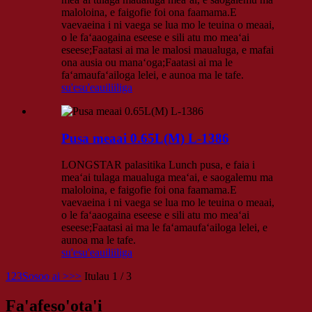
maloloina, e faigofie foi ona faamama.E
vaevaeina i ni vaega se lua mo le teuina o meaai,
o le faʻaaogaina eseese e sili atu mo meaʻai
eseese;Faatasi ai ma le malosi maualuga, e mafai
ona ausia ou manaʻoga;Faatasi ai ma le
faʻamaufaʻailoga lelei, e aunoa ma le tafe.
su'esu'e
auiliiliga
Pusa meaai 0.65L(M) L-1386
LONGSTAR palasitika Lunch pusa, e faia i
meaʻai tulaga maualuga meaʻai, e saogalemu ma
maloloina, e faigofie foi ona faamama.E
vaevaeina i ni vaega se lua mo le teuina o meaai,
o le faʻaaogaina eseese e sili atu mo meaʻai
eseese;Faatasi ai ma le faʻamaufaʻailoga lelei, e
aunoa ma le tafe.
su'esu'e
auiliiliga
1
2
3
Sosoo ai >
>>
Itulau 1 / 3
Fa'afeso'ota'i