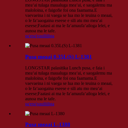
meaʻai tulaga maualuga meaʻai, e saogalemu ma
maloloina, e faigofie foi ona faamama.E
vaevaeina i ni vaega se lua mo le teuina o meaai,
o le faʻaaogaina eseese e sili atu mo meaʻai
eseese;Faatasi ai ma le faʻamaufaʻailoga lelei, e
aunoa ma le tafe.
su'esu'e
auiliiliga
Pusa meaai 0.35L(S) L-1381
LONGSTAR palasitika Lunch pusa, e faia i
meaʻai tulaga maualuga meaʻai, e saogalemu ma
maloloina, e faigofie foi ona faamama.E
vaevaeina i ni vaega se lua mo le teuina o meaai,
o le faʻaaogaina eseese e sili atu mo meaʻai
eseese;Faatasi ai ma le faʻamaufaʻailoga lelei, e
aunoa ma le tafe.
su'esu'e
auiliiliga
Pusa meaai L-1380