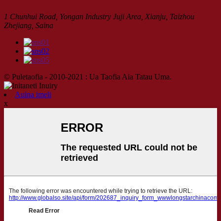
1 Chunhui Road, Yongan Industry Juji Area, Xianju, Taizhou
Zhejiang, Saina
© Puletaofia - 2010-2021 : Ua Taofia Aia Tatau Uma.
Auina imeli
x