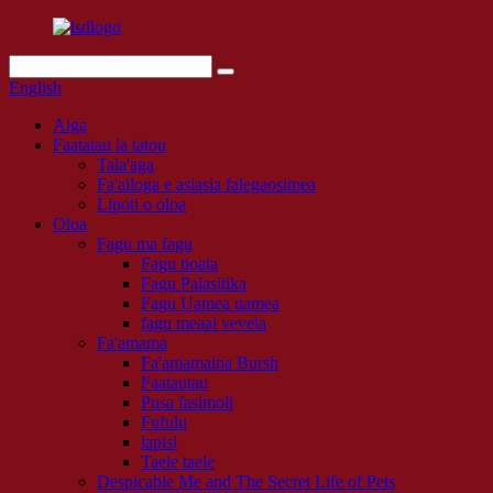
English
Aiga
Faatatau ia tatou
Tala'aga
Fa'ailoga e asiasia falegaosimea
Lipoti o oloa
Oloa
Fagu ma fagu
Fagu tioata
Fagu Palasitika
Fagu Uamea uamea
fagu meaai vevela
Fa'amama
Fa'amamaina Bursh
Faatautau
Pusa fasimoli
Fufulu
lapisi
Taele taele
Despicable Me and The Secret Life of Pets