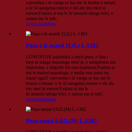
vaevaeina i ni vaega se lua mo le teuina o meaai,
o le faʻaaogaina eseese e sili atu mo meaʻai
eseese;Faatasi ai ma le faʻamaufaʻailoga lelei, e
aunoa ma le tafe.
su'esu'e
auiliiliga
Pusa o le aoauli 1L(L) L-1383
LONGSTAR palasitika Lunch pusa, e faia i
meaʻai tulaga maualuga meaʻai, e saogalemu ma
maloloina, e faigofie foi ona faamama.Faatasi ai
ma le malosi maualuga, e mafai ona ausia ou
manaʻoga;E vaevaeina i ni vaega se lua mo le
teuina o meaai, o le faʻaaogaina eseese e sili atu
mo meaʻai eseese;Faatasi ai ma le
faʻamaufaʻailoga lelei, e aunoa ma le tafe.
su'esu'e
auiliiliga
Pusa meaai 0.62L(M) L-1382
LONGSTAR palasitika Lunch pusa, e faia i