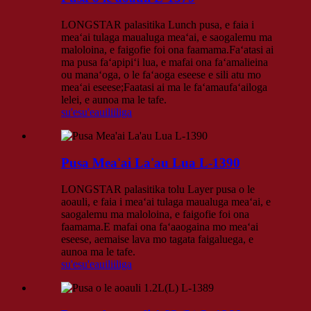
LONGSTAR palasitika Lunch pusa, e faia i
meaʻai tulaga maualuga meaʻai, e saogalemu ma
maloloina, e faigofie foi ona faamama.Faʻatasi ai
ma pusa faʻapipiʻi lua, e mafai ona faʻamalieina
ou manaʻoga, o le faʻaoga eseese e sili atu mo
meaʻai eseese;Faatasi ai ma le faʻamaufaʻailoga
lelei, e aunoa ma le tafe.
su'esu'e
auiliiliga
Pusa Mea'ai La'au Lua L-1390
LONGSTAR palasitika tolu Layer pusa o le
aoauli, e faia i meaʻai tulaga maualuga meaʻai, e
saogalemu ma maloloina, e faigofie foi ona
faamama.E mafai ona faʻaaogaina mo meaʻai
eseese, aemaise lava mo tagata faigaluega, e
aunoa ma le tafe.
su'esu'e
auiliiliga