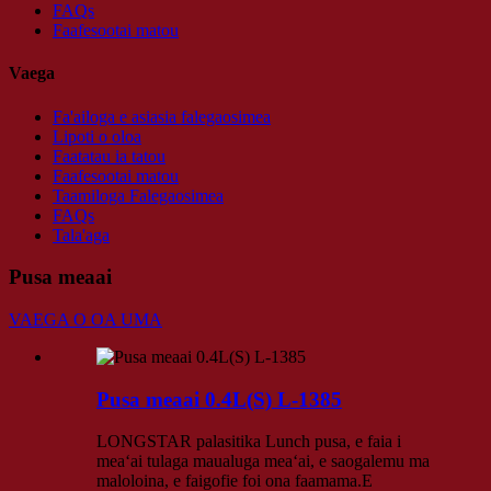
FAQs
Faafesootai matou
Vaega
Fa'ailoga e asiasia falegaosimea
Lipoti o oloa
Faatatau ia tatou
Faafesootai matou
Taamiloga Falegaosimea
FAQs
Tala'aga
Pusa meaai
VAEGA O OA UMA
Pusa meaai 0.4L(S) L-1385
LONGSTAR palasitika Lunch pusa, e faia i
meaʻai tulaga maualuga meaʻai, e saogalemu ma
maloloina, e faigofie foi ona faamama.E