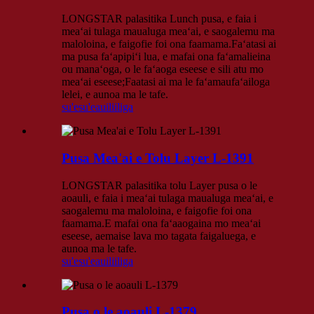
LONGSTAR palasitika Lunch pusa, e faia i
meaʻai tulaga maualuga meaʻai, e saogalemu ma
maloloina, e faigofie foi ona faamama.Faʻatasi ai
ma pusa faʻapipiʻi lua, e mafai ona faʻamalieina
ou manaʻoga, o le faʻaoga eseese e sili atu mo
meaʻai eseese;Faatasi ai ma le faʻamaufaʻailoga
lelei, e aunoa ma le tafe.
su'esu'e
auiliiliga
Pusa Mea'ai e Tolu Layer L-1391
LONGSTAR palasitika tolu Layer pusa o le
aoauli, e faia i meaʻai tulaga maualuga meaʻai, e
saogalemu ma maloloina, e faigofie foi ona
faamama.E mafai ona faʻaaogaina mo meaʻai
eseese, aemaise lava mo tagata faigaluega, e
aunoa ma le tafe.
su'esu'e
auiliiliga
Pusa o le aoauli L-1379