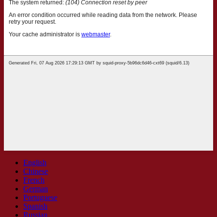
English
Chinese
French
German
Portuguese
Spanish
Russian