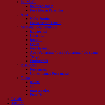
Ipu Mea'ai
ipu meaai tioata
Pusa Mea'ai Palasitika
Aiga
Nofoa&nofoa
Faleta'ele mo Tamaiti
Meafaigaluega umukuka
laupapa tipi
Limu aisa
Ipu gutu
Peeler
Pusa fa'amau
Apa fa'amasima / pusa fa'amasima / ulo suauu
Teuga
Fufulu&Sifi
Pusa meaai
Pusa meaai
Uamea uamea Pusa meaai
Teuga
pakete
ato
pusa teu oloa
Pusa Tisu
Fa'aalia
Tala Fou